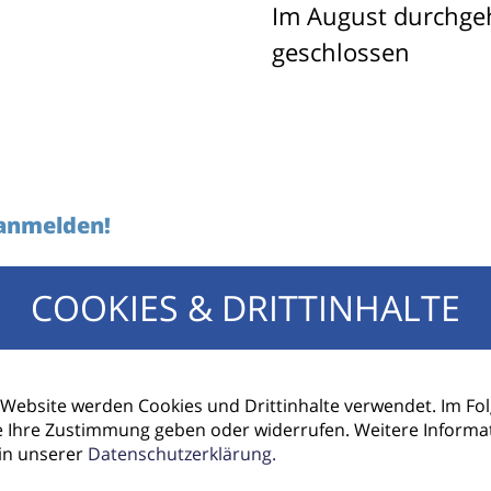
Im August durchg
geschlossen
 anmelden!
COOKIES & DRITTINHALTE
E-Mail Adresse
 Website werden Cookies und Drittinhalte verwendet. Im F
e Ihre Zustimmung geben oder widerrufen. Weitere Informa
 in unserer
Datenschutzerklärung.