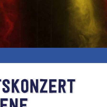
Musikalische
Grundausbildung
Max Einfach -
Spiel Gemeinsam
Einfach
Trommeln
Afrikanische
Rhythmen
Kinderchor
tskonzert