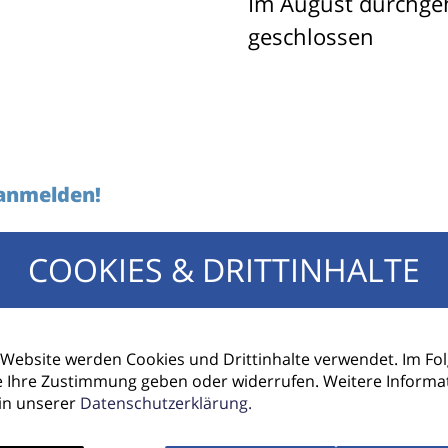
Im August durchg
geschlossen
 anmelden!
COOKIES & DRITTINHALTE
E-Mail Adresse
 Website werden Cookies und Drittinhalte verwendet. Im F
e Ihre Zustimmung geben oder widerrufen. Weitere Informa
 in unserer
Datenschutzerklärung.