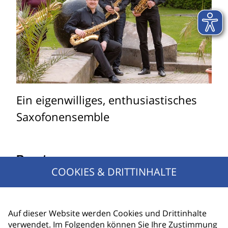
Ein eigenwilliges, enthusiastisches
Saxofonensemble
Besetzung:
COOKIES & DRITTINHALTE
Tobias Groh, Uta Ziegler -
Sopran-/Tenorsaxofon
Auf dieser Website werden Cookies und Drittinhalte
Stefan Buddensiek - Altsaxofon
verwendet. Im Folgenden können Sie Ihre Zustimmung