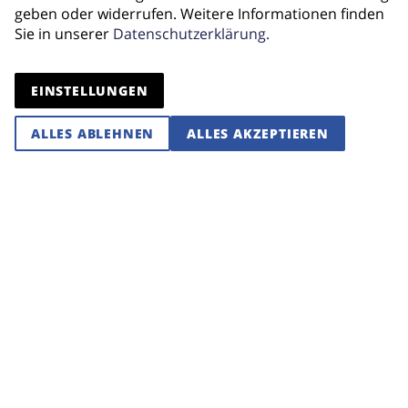
Hermann Depner, Uta Ziegler -
geben oder widerrufen. Weitere Informationen finden
Tenorsaxofon
Sie in unserer
Datenschutzerklärung.
Irene Weiler - Baritonsaxofon
EINSTELLUNGEN
Markus Rießbeck
Leitung:
ALLES ABLEHNEN
ALLES AKZEPTIEREN
ZURÜCK ZUR ENSEMBLEÜBERSICHT