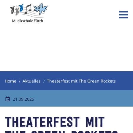
Home
Aktuelles
Theaterfest mit The Green Rockets
21.09.2025
Theaterfest mit