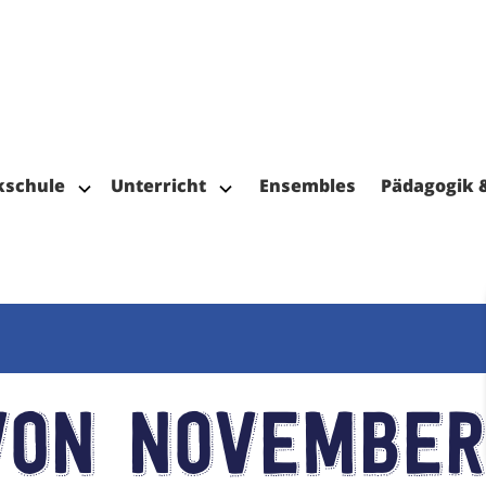
kschule
Unterricht
Ensembles
Pädagogik 
von November