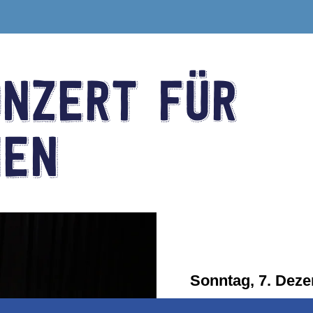
nzert für
nen
Sonntag, 7. Dez
Konzertsaal der