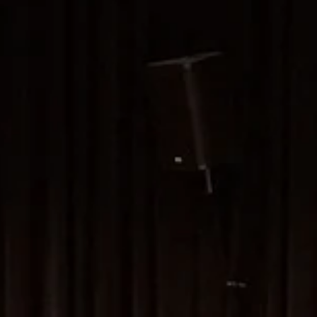
Musikalische
Grundausbildung
Max Einfach -
Spiel Gemeinsam
Einfach
Trommeln
Afrikanische
Rhythmen
Kinderchor