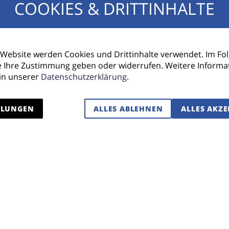
COOKIES & DRITTINHALTE
Mit weihnachtlic
Schüler*innen am
Einstieg in die W
 Website werden Cookies und Drittinhalte verwendet. Im F
e Ihre Zustimmung geben oder widerrufen. Weitere Informa
“Fachstelle für 
 in unserer
Datenschutzerklärung.
Belange von Men
Fürth (kurz: füb
LLUNGEN
ALLES ABLEHNEN
ALLES AKZE
viele Senior*inn
gerne gefolgt. 
Singen von Weihn
Orchester Kunte