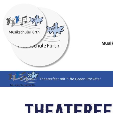
Musi
Home
Theaterfest mit "The Green Rockets"