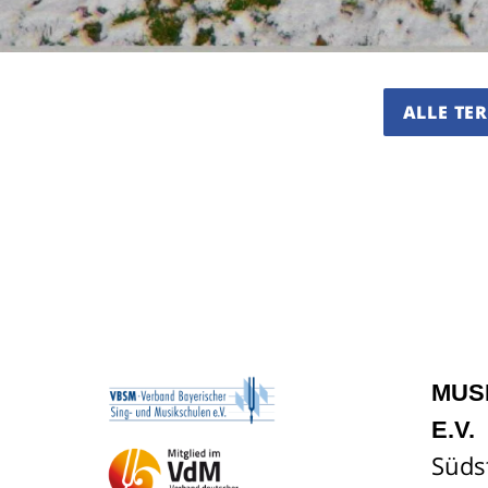
ALLE TE
MUS
E.V.
Süds