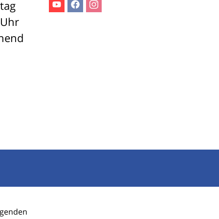
stag
Youtube
Facebook
Instagram
 Uhr
ehend
olgenden
ANMELDEN