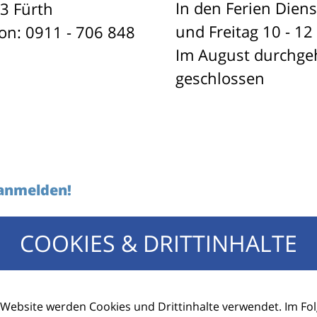
In den Ferien Dien
3 Fürth
und Freitag 10 - 12
fon: 0911 - 706 848
Im August durchg
geschlossen
 anmelden!
COOKIES & DRITTINHALTE
E-Mail Adresse
 Website werden Cookies und Drittinhalte verwendet. Im F