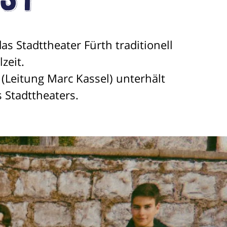
st
 Stadttheater Fürth traditionell
Musikalische
zeit.
Grundausbildung
Max Einfach -
(Leitung Marc Kassel) unterhält
Spiel Gemeinsam
 Stadttheaters.
Einfach
Trommeln
Afrikanische
Rhythmen
Kinderchor