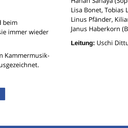
Hanan Sahaya (Sopr
Lisa Bonet, Tobias 
Linus Pfänder, Kili
d beim
Janus Haberkorn (B
ie immer wieder
Uschi Ditt
Leitung:
em Kammermusik-
usgezeichnet.