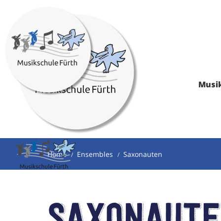
Musi
Home
Ensembles
Saxonauten