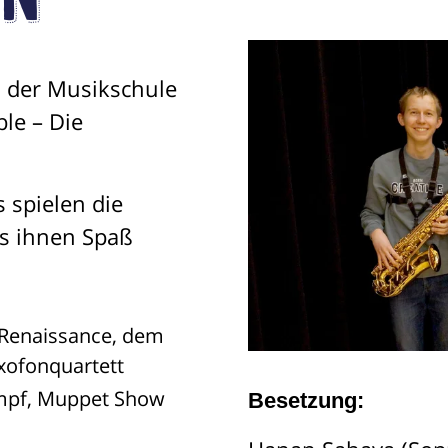
en
n der Musikschule
Musikalische
le – Die
Grundausbildung
Max Einfach -
Spiel Gemeinsam
 spielen die
Einfach
Trommeln
as ihnen Spaß
Afrikanische
Rhythmen
Kinderchor
r Renaissance, dem
xofonquartett
umpf, Muppet Show
Besetzung: