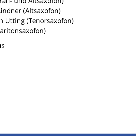
an- und Altsaxofon)
Lindner (Altsaxofon)
an Utting (Tenorsaxofon)
aritonsaxofon)
us