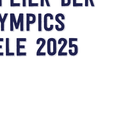
feier der
lympics
Musikalische
Grundausbildung
ele 2025
Max Einfach -
Spiel Gemeinsam
Einfach
Trommeln
Afrikanische
Rhythmen
Kinderchor