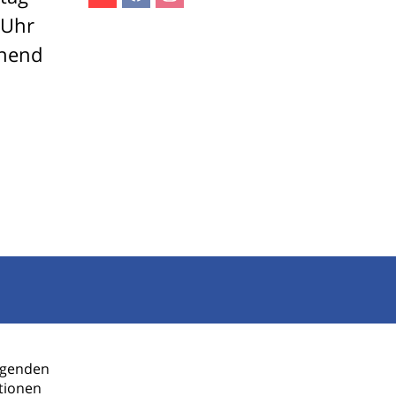
Youtube
Facebook
Instagram
 Uhr
ehend
olgenden
ANMELDEN
tionen