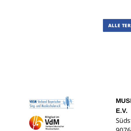
ALLE TE
MUS
E.V.
Süds
9076