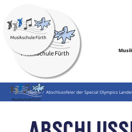
Musi
Home
Abschlussfeier der Special Olympics Lande